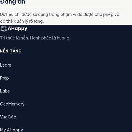
Đáng tin
Dữ liệu chỉ được sử dụng trong phạm vi đã được cho phép và
có thể quản lý rõ ràng.
AHappy
Tri thức là nền. Hạnh phúc là hướng.
NỀN TẢNG
Learn
Prep
Labs
GeoMemory
VuaCóc
My AHappy