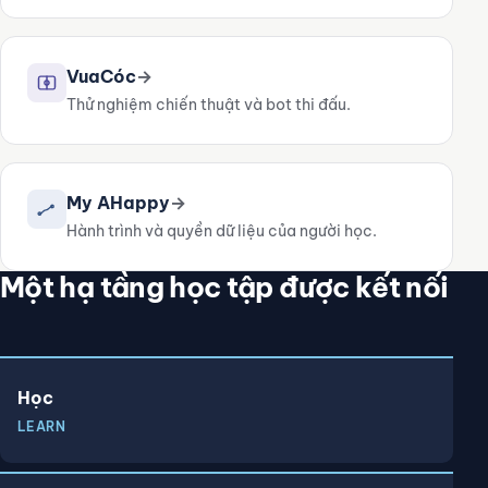
VuaCóc
→
Thử nghiệm chiến thuật và bot thi đấu.
My AHappy
→
Hành trình và quyền dữ liệu của người học.
Một hạ tầng học tập được kết nối
Học
LEARN